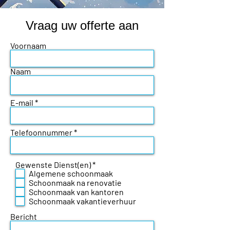
Vraag uw offerte aan
Voornaam
Naam
E-mail
Telefoonnummer
V
Gewenste Dienst(en)
*
e
Algemene schoonmaak
r
Schoonmaak na renovatie
e
Schoonmaak van kantoren
i
Schoonmaak vakantieverhuur
s
t
Bericht