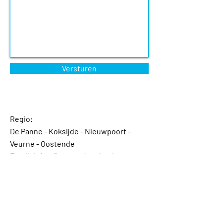
Versturen
Regio:
De Panne - Koksijde - Nieuwpoort -
Veurne - Oostende
Email: info@fluctus-cleaning.be
Tél : (+32)
4 72 72 17 90